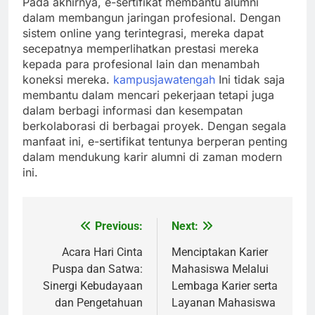
Pada akhirnya, e-sertifikat membantu alumni
dalam membangun jaringan profesional. Dengan
sistem online yang terintegrasi, mereka dapat
secepatnya memperlihatkan prestasi mereka
kepada para profesional lain dan menambah
koneksi mereka.
kampusjawatengah
Ini tidak saja
membantu dalam mencari pekerjaan tetapi juga
dalam berbagi informasi dan kesempatan
berkolaborasi di berbagai proyek. Dengan segala
manfaat ini, e-sertifikat tentunya berperan penting
dalam mendukung karir alumni di zaman modern
ini.
Previous:
Next:
Post
navigation
Acara Hari Cinta
Menciptakan Karier
Puspa dan Satwa:
Mahasiswa Melalui
Sinergi Kebudayaan
Lembaga Karier serta
dan Pengetahuan
Layanan Mahasiswa