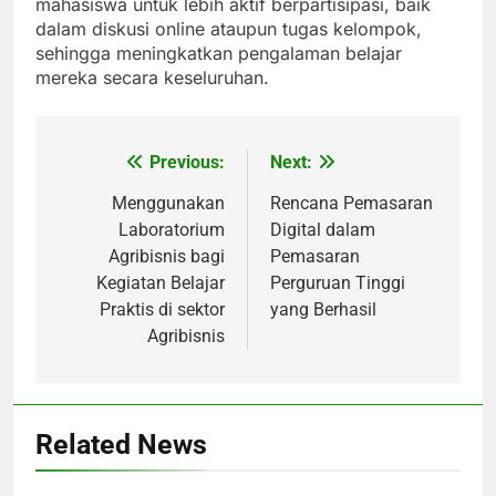
mahasiswa untuk lebih aktif berpartisipasi, baik
dalam diskusi online ataupun tugas kelompok,
sehingga meningkatkan pengalaman belajar
mereka secara keseluruhan.
Previous:
Next:
Post
navigation
Menggunakan
Rencana Pemasaran
Laboratorium
Digital dalam
Agribisnis bagi
Pemasaran
Kegiatan Belajar
Perguruan Tinggi
Praktis di sektor
yang Berhasil
Agribisnis
Related News