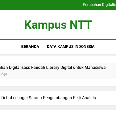
Program Studi Terinte
Perubahan Digitali
Strategi Bimbingan
Meningkatkan Pelayanan 
Program Studi Terinte
Kampus NTT
Perubahan Digitali
Strategi Bimbingan
Meningkatkan Pelayanan 
BERANDA
DATA KAMPUS INDONESIA
asi: Faedah Library Digital untuk Mahasiswa
Strategi Bi
3 Months Ago
Debat sebagai Sarana Pengembangan Pikir Analitis