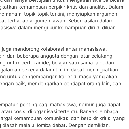
bukan hanya bertujuan untuk mengasah skill berbicara
atkan kemampuan berpikir kritis dan analitis. Dalam
 memahami topik-topik terkini, menyiapkan argumen
pat terhadap argumen lawan. Keberhasilan dalam
ahasiswa dalam mengukur kemampuan diri di diluar
at juga mendorong kolaborasi antar mahasiswa.
iri dari beberapa anggota dengan latar belakang
 untuk bertukar ide, belajar satu sama lain, dan
ngalaman bekerja dalam tim ini dapat meningkatkan
ing untuk pengembangan karier di masa yang akan
dengan baik, mendengarkan pendapat orang lain, dan
mpatan penting bagi mahasiswa, namun juga dapat
tau posisi di organisasi tertentu. Banyak lembaga
argai kemampuan komunikasi dan berpikir kritis, yang
g diasah melalui lomba debat. Dengan demikian,