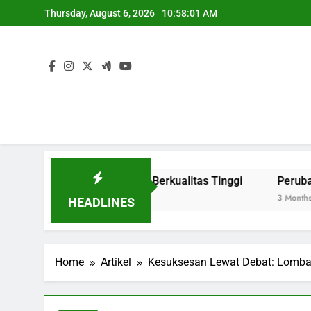
Skip
Thursday, August 6, 2026
10:58:02 AM
to
content
mpilan Lulusan Berkualitas Tinggi
Perubahan Digitalis
3 Months Ago
HEADLINES
Home
Artikel
Kesuksesan Lewat Debat: Lomba 